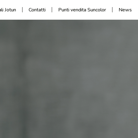
ali Jotun
Contatti
Punti vendita Suncolor
News